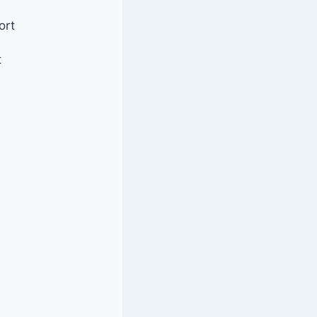
ort
t
g