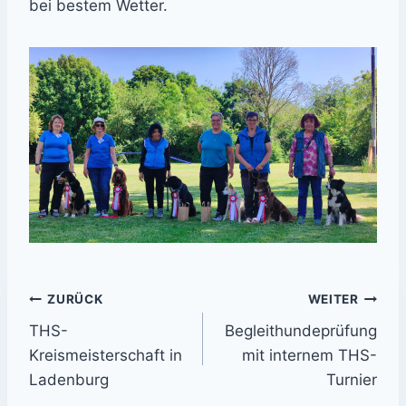
bei bestem Wetter.
Beitrags-
ZURÜCK
WEITER
THS-
Begleithundeprüfung
Navigation
Kreismeisterschaft in
mit internem THS-
Ladenburg
Turnier