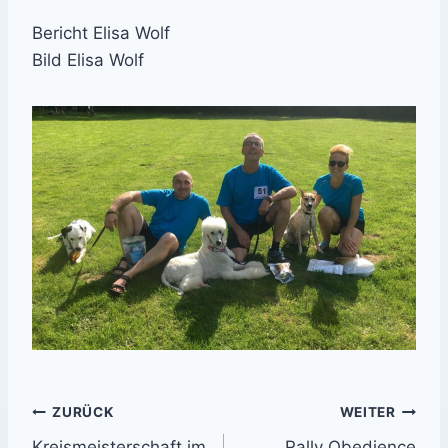
Bericht Elisa Wolf
Bild Elisa Wolf
Beitrags-
ZURÜCK
WEITER
Kreismeisterschaft im
Rally Obedience