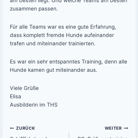
am besten liegt. Und welche Teams am besten
zusammen passen.
Für alle Teams war es eine gute Erfahrung,
dass komplett fremde Hunde aufeinander
trafen und miteinander trainierten.
Es war ein sehr entspanntes Training, denn alle
Hunde kamen gut miteinander aus.
Viele Grüße
Elisa
Ausbilderin im THS
Beitrags-
ZURÜCK
WEITER