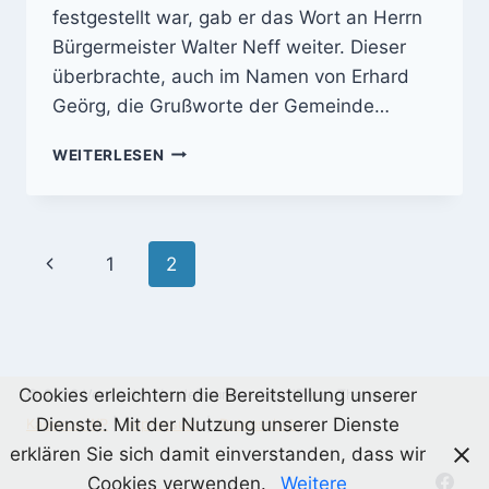
festgestellt war, gab er das Wort an Herrn
Bürgermeister Walter Neff weiter. Dieser
überbrachte, auch im Namen von Erhard
Geörg, die Grußworte der Gemeinde…
JAHRESHAUPTVERSAMMLUNG,
WEITERLESEN
22.03.2014
Seitennavigation
Vorherige
1
2
Seite
Cookies erleichtern die Bereitstellung unserer
© 2026 Verein der Hundefreunde - WordPress Theme von
Dienste. Mit der Nutzung unserer Dienste
Kadence WP
|
Impressum
|
Datenschutz
erklären Sie sich damit einverstanden, dass wir
Cookies verwenden.
Weitere